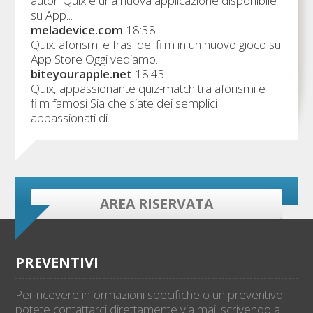
autori Quix è una nuova applicazione disponibile
su App...
meladevice.com
18:38
Quix: aforismi e frasi dei film in un nuovo gioco su
App Store Oggi vediamo...
biteyourapple.net
18:43
Quix, appassionante quiz-match tra aforismi e
film famosi Sia che siate dei semplici
appassionati di...
AREA RISERVATA
PREVENTIVI
Per ricevere informazioni specifiche o un preventivo
potete contattarci direttamente via mail scrivendo a