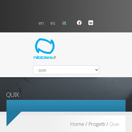
en
es
it
Home
/
Progetti
/
Quix