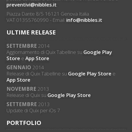
preventivi@nibbles.it
.
Piazza Dante 8/5 16121 Genova Italia
VAT 01355760990 - Email:
info@nibbles.it
ULTIME RELEASE
SETTEMBRE
2014
Aggiornamento di Quix Tabelline su
Google Play
Store
e
App Store
GENNAIO
2014
Release di Quix Tabelline su
Google Play Store
e
App Store
NOVEMBRE
2013
Release di Quix su
Google Play Store
SETTEMBRE
2013
Update di Quix per iOs 7
PORTFOLIO