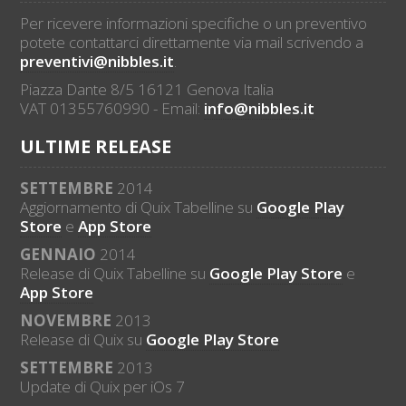
Per ricevere informazioni specifiche o un preventivo
potete contattarci direttamente via mail scrivendo a
preventivi@nibbles.it
.
Piazza Dante 8/5 16121 Genova Italia
VAT 01355760990 - Email:
info@nibbles.it
ULTIME RELEASE
SETTEMBRE
2014
Aggiornamento di Quix Tabelline su
Google Play
Store
e
App Store
GENNAIO
2014
Release di Quix Tabelline su
Google Play Store
e
App Store
NOVEMBRE
2013
Release di Quix su
Google Play Store
SETTEMBRE
2013
Update di Quix per iOs 7