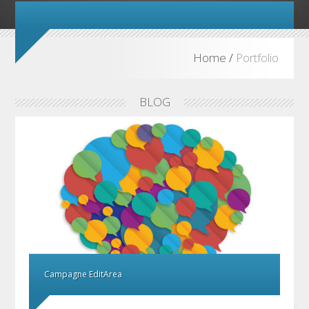
Home
/
Portfolio
BLOG
Campagne EditArea