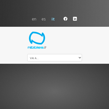
en
es
it