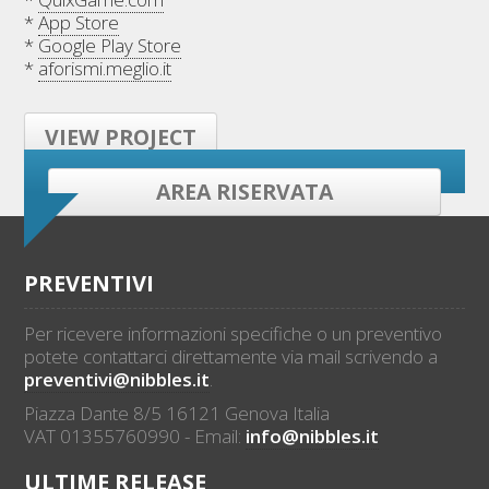
*
App Store
*
Google Play Store
*
aforismi.meglio.it
VIEW PROJECT
AREA RISERVATA
PREVENTIVI
Per ricevere informazioni specifiche o un preventivo
potete contattarci direttamente via mail scrivendo a
preventivi@nibbles.it
.
Piazza Dante 8/5 16121 Genova Italia
VAT 01355760990 - Email:
info@nibbles.it
ULTIME RELEASE