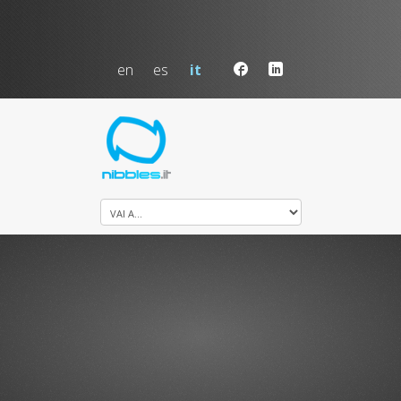
en
es
it