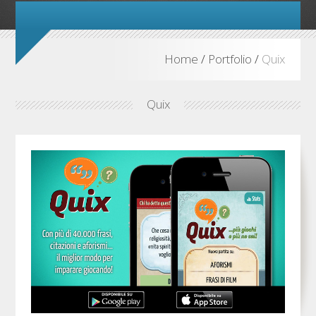
Home
/
Portfolio
/
Quix
Quix