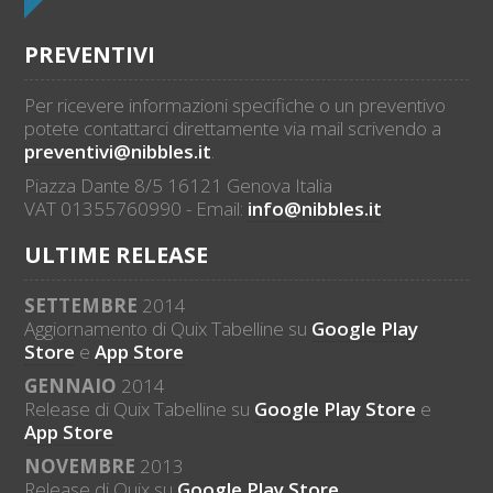
PREVENTIVI
Per ricevere informazioni specifiche o un preventivo
potete contattarci direttamente via mail scrivendo a
preventivi@nibbles.it
.
Piazza Dante 8/5 16121 Genova Italia
VAT 01355760990 - Email:
info@nibbles.it
ULTIME RELEASE
SETTEMBRE
2014
Aggiornamento di Quix Tabelline su
Google Play
Store
e
App Store
GENNAIO
2014
Release di Quix Tabelline su
Google Play Store
e
App Store
NOVEMBRE
2013
Release di Quix su
Google Play Store