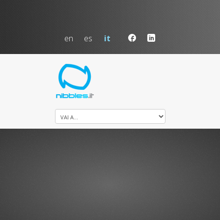
en
es
it