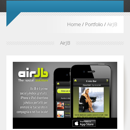
Home
/
Portfolio
/
AirJB
AirJB