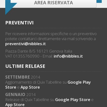
AREA RISERVATA
PREVENTIVI
Per ricevere informazioni specifiche o un preventivo
potete contattarci direttamente via mail scrivendo a
preventivi@nibbles.it
.
Piazza Dante 8/5 16121 Genova Italia
VAT 01355760990 - Email:
info@nibbles.it
ULTIME RELEASE
SETTEMBRE
2014
Aggiornamento di Quix Tabelline su
Google Play
Store
e
App Store
GENNAIO
2014
Release di Quix Tabelline su
Google Play Store
e
App Store