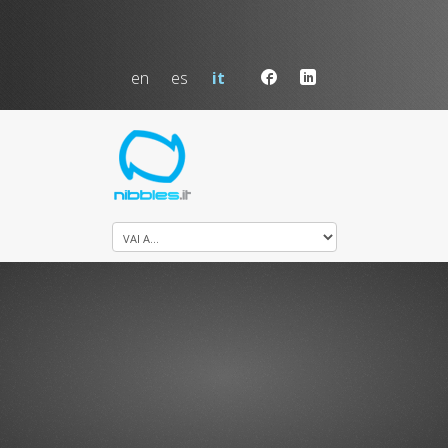
en
es
it