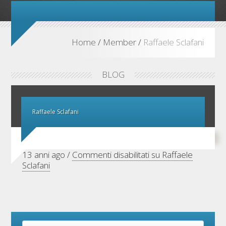
Home
/
Member
/
Raffaele Sclafani
BLOG
Raffaele Sclafani
13 anni ago /
Commenti disabilitati
su Raffaele
Sclafani