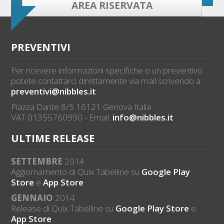
AREA RISERVATA
PREVENTIVI
Per ricevere informazioni specifiche o un preventivo
potete contattarci direttamente via mail scrivendo a
preventivi@nibbles.it
.
Piazza Dante 8/5 16121 Genova Italia
VAT 01355760990 - Email:
info@nibbles.it
ULTIME RELEASE
SETTEMBRE
2014
Aggiornamento di Quix Tabelline su
Google Play
Store
e
App Store
GENNAIO
2014
Release di Quix Tabelline su
Google Play Store
e
App Store