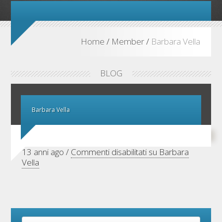
Home
/
Member
/
Barbara Vella
BLOG
Barbara Vella
13 anni ago /
Commenti disabilitati
su Barbara
Vella