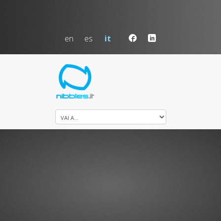
en
es
it