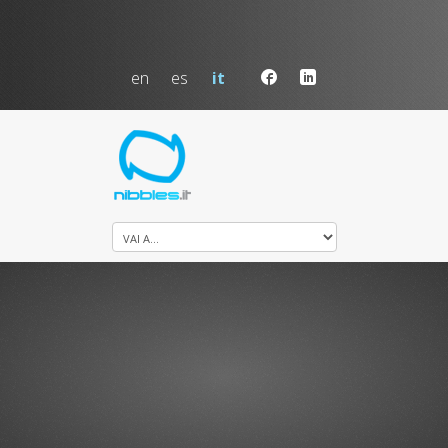
en
es
it