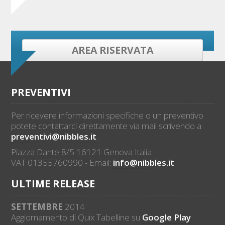
AREA RISERVATA
PREVENTIVI
Per ricevere informazioni specifiche o un preventivo
potete contattarci direttamente via mail scrivendo a
preventivi@nibbles.it
.
Piazza Dante 8/5 16121 Genova Italia
VAT 01355760990 - Email:
info@nibbles.it
ULTIME RELEASE
SETTEMBRE
2014
Aggiornamento di Quix Tabelline su
Google Play