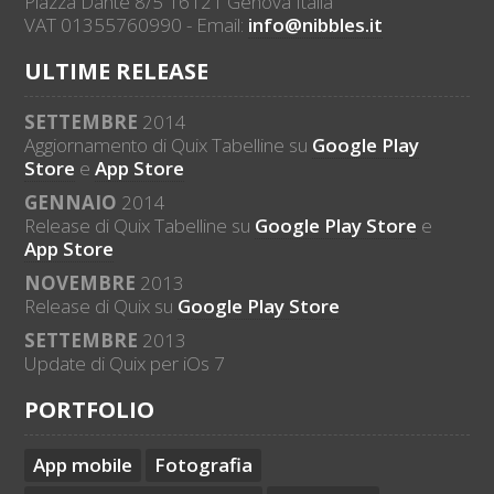
Piazza Dante 8/5 16121 Genova Italia
VAT 01355760990 - Email:
info@nibbles.it
ULTIME RELEASE
SETTEMBRE
2014
Aggiornamento di Quix Tabelline su
Google Play
Store
e
App Store
GENNAIO
2014
Release di Quix Tabelline su
Google Play Store
e
App Store
NOVEMBRE
2013
Release di Quix su
Google Play Store
SETTEMBRE
2013
Update di Quix per iOs 7
PORTFOLIO
App mobile
Fotografia