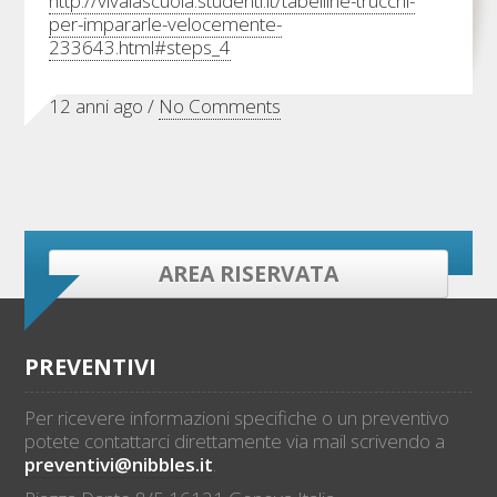
http://vivalascuola.studenti.it/tabelline-trucchi-
per-impararle-velocemente-
233643.html#steps_4
12 anni ago /
No Comments
AREA RISERVATA
PREVENTIVI
Per ricevere informazioni specifiche o un preventivo
potete contattarci direttamente via mail scrivendo a
preventivi@nibbles.it
.