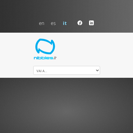
en
es
it