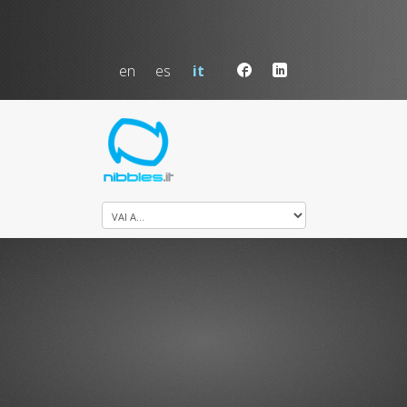
en
es
it