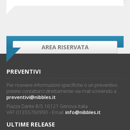
AREA RISERVATA
PREVENTIVI
Per ricevere informazioni specifiche o un preventivo
potete contattarci direttamente via mail scrivendo a
preventivi@nibbles.it
.
Piazza Dante 8/5 16121 Genova Italia
VAT 01355760990 - Email:
info@nibbles.it
ULTIME RELEASE